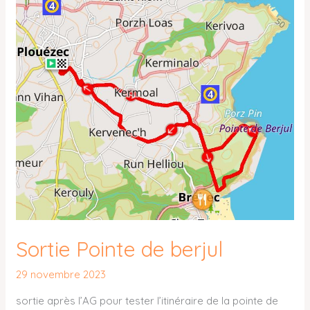
Sortie
Pointe
de
berjul
Sortie Pointe de berjul
29 novembre 2023
sortie après l’AG pour tester l’itinéraire de la pointe de