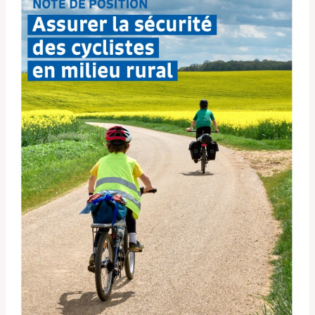
cyclistes
en
milieu
rural »