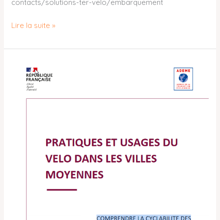
contacts/solutions-ter-velo/embarquement
Lire la suite »
ETUDE
SUR
LES
PRATIQUES
ET
USAGES
DU
VÉLO
DANS
LES
VILLES
MOYENNES