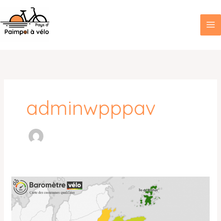
Aller
au
contenu
adminwpppav
Baromètre
vélo
2025
–