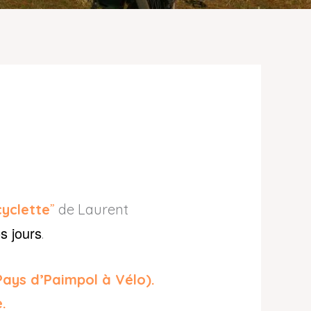
cyclette
”
de Laurent
s jours
.
Pays d’Paimpol à Vélo).
.