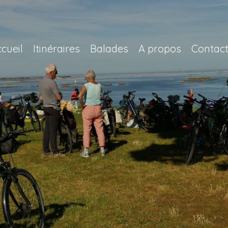
cueil
Itinéraires
Balades
A propos
Contac